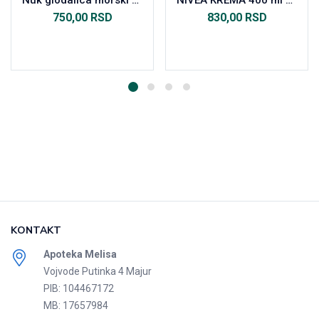
Nuk glodalica morski konjic
NIVEA KREMA 400 ml 80107
750,00
RSD
830,00
RSD
Dodaj u korpu
Dodaj u korpu
KONTAKT
Apoteka Melisa
Vojvode Putinka 4 Majur
PIB: 104467172
MB: 17657984