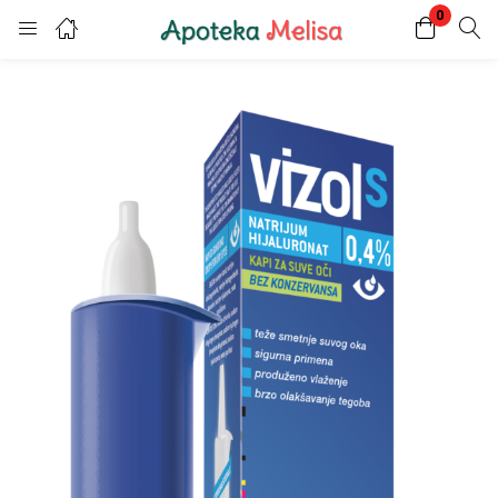
0
Login
Register
Enter your username and password to login.
Remember me
Lost password?