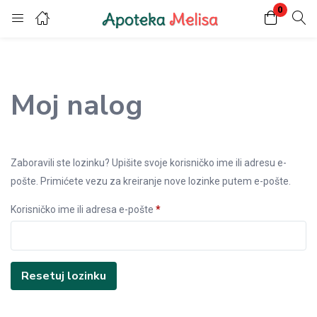
0
Login
Register
Enter your username and password to login.
Moj nalog
Zaboravili ste lozinku? Upišite svoje korisničko ime ili adresu e-
pošte. Primićete vezu za kreiranje nove lozinke putem e-pošte.
Remember me
Lost password?
Korisničko ime ili adresa e-pošte
*
Resetuj lozinku