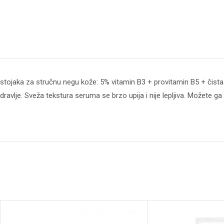
sastojaka za stručnu negu kože: 5% vitamin B3 + provitamin B5 + čista 
ravlje. Sveža tekstura seruma se brzo upija i nije lepljiva. Možete ga 