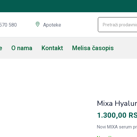
570 580
Apoteke
e
O nama
Kontakt
Melisa časopis
Mixa Hyalur
1.300,00
R
Novi MIXA serum pruž