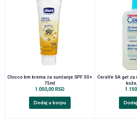
Chicco bm krema za sunčanje SPF 50+
CeraVe SA gel za 
75ml
kože
1.050,00
RSD
1.15
Dodaj u korpu
Dodaj