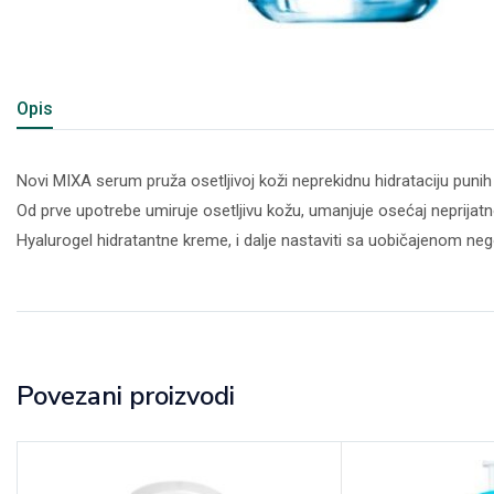
Opis
Novi MIXA serum pruža osetljivoj koži neprekidnu hidrataciju punih 
Od prve upotrebe umiruje osetljivu kožu, umanjuje osećaj neprijatnost
Hyalurogel hidratantne kreme, i dalje nastaviti sa uobičajenom n
Povezani proizvodi