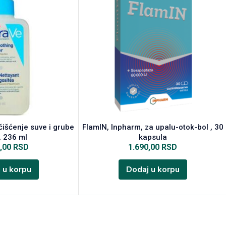
čišćenje suve i grube
FlamIN, Inpharm, za upalu-otok-bol , 30
, 236 ml
kapsula
0,00
RSD
1.690,00
RSD
 u korpu
Dodaj u korpu