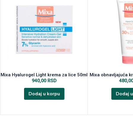
Mixa Hyalurogel Light krema za lice 50ml
Mixa obnavljajuća k
940,00
RSD
480,0
Dodaj u korpu
Dodaj u