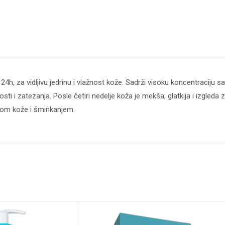
24h, za vidljivu jedrinu i vlažnost kože. Sadrži visoku koncentraciju 
i i zatezanja. Posle četiri nedelje koža je mekša, glatkija i izgleda zd
egom kože i šminkanjem.