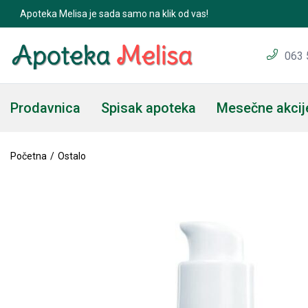
Apoteka Melisa je sada samo na klik od vas!
063 
Prodavnica
Spisak apoteka
Mesečne akcij
Početna
Ostalo