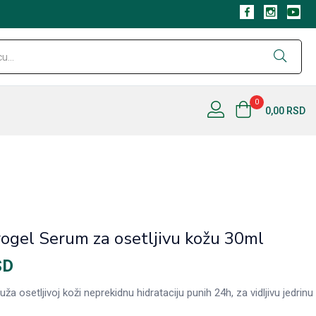
0
0,00
RSD
ogel Serum za osetljivu kožu 30ml
SD
a osetljivoj koži neprekidnu hidrataciju punih 24h, za vidljivu jedrinu 