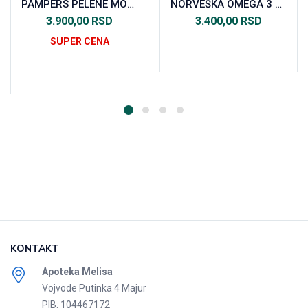
PAMPERS PELENE MONTHLY PACK VEL. 5 (150KOM)
NORVEŠKA OMEGA 3 ZA DECU 120 KOMADA
3.900,00
RSD
3.400,00
RSD
SUPER CENA
Dodaj u korpu
Dodaj u korpu
KONTAKT
Apoteka Melisa
Vojvode Putinka 4 Majur
PIB: 104467172