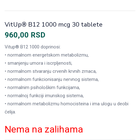
VitUp® B12 1000 mcg 30 tablete
960,00
RSD
Vitup® B12 1000 doprinosi:
• normalnom energetskom metabolizmu,
• smanjenju umora i iscrpljenosti,
• normalnom stvaranju crvenih krvnih zrnaca,
• normalnom funkcionisanju nervnog sistema,
• normalnim psihološkim funkcijama,
• normalnoj funkciji imunskog sistema,
• normalnom metabolizmu homocisteina i ima ulogu u deobi
ćelija.
Nema na zalihama