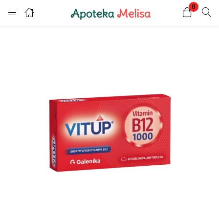
0
Login
Register
Enter your username and password to login.
Remember me
Lost password?