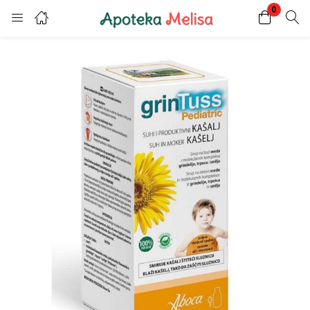
0
Login
Register
Enter your username and password to login.
Remember me
Lost password?