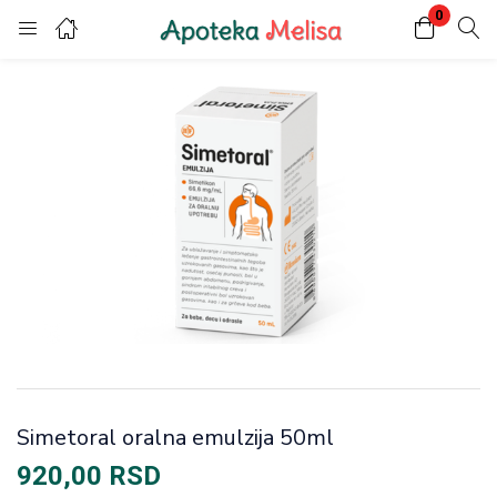
0
Login
Register
Enter your username and password to login.
Remember me
Lost password?
Simetoral oralna emulzija 50ml
920,00
RSD