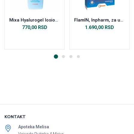
Mixa Hyalurogel losion za telo 400ml
FlamIN, Inpharm, za upalu-otok-bol , 30 kapsula
770,00
RSD
1.690,00
RSD
Dodaj u korpu
Dodaj u korpu
KONTAKT
Apoteka Melisa
Vojvode Putinka 4 Majur