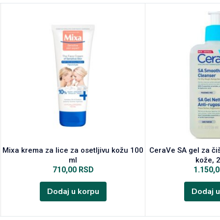
Mixa krema za lice za osetljivu kožu 100
CeraVe SA gel za či
ml
kože, 
710,00
RSD
1.150,
Dodaj u korpu
Dodaj u