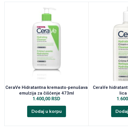
CeraVe Hidratantna kremasto-penušava
CeraVe hidratant
emulzija za čišćenje 473ml
lica
1.400,00
RSD
1.60
Dodaj u korpu
Dodaj