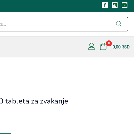
0
0,00
RSD
0 tableta za zvakanje