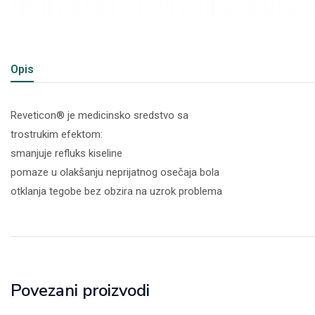
Opis
Reveticon® je medicinsko sredstvo sa
trostrukim efektom:
smanjuje refluks kiseline
pomaze u olakšanju neprijatnog osečaja bola
otklanja tegobe bez obzira na uzrok problema
Povezani proizvodi