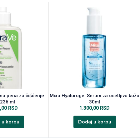
na pena za čišćenje
Mixa Hyalurogel Serum za osetljivu kožu
 236 ml
30ml
0,00
RSD
1.300,00
RSD
 u korpu
Dodaj u korpu