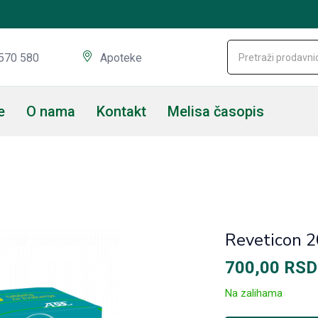
570 580
Apoteke
e
O nama
Kontakt
Melisa časopis
Reveticon 2
700,00
RSD
Na zalihama