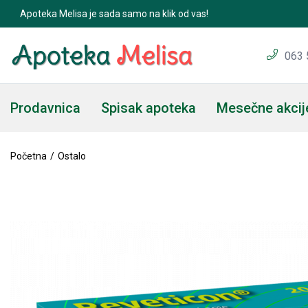
Apoteka Melisa je sada samo na klik od vas!
063 
Prodavnica
Spisak apoteka
Mesečne akcij
Početna
Ostalo