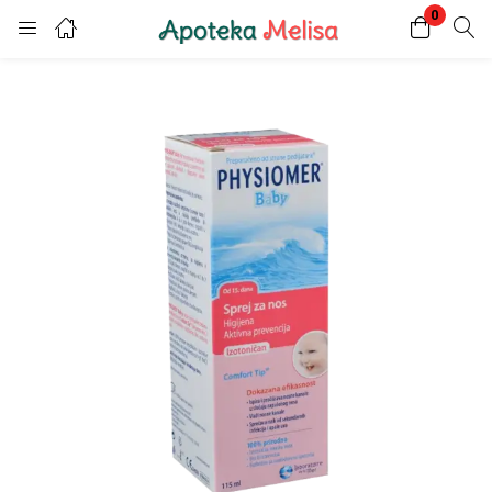
0
Login
Register
Enter your username and password to login.
Remember me
Lost password?