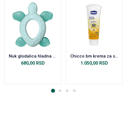
Nuk glodalica hladna kornjača
Chicco bm krema za sunčanje SPF 50+ 75ml
680,00
RSD
1.050,00
RSD
Dodaj u korpu
Dodaj u korpu