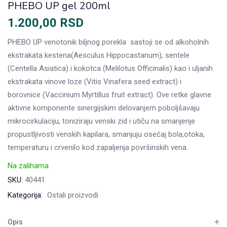
PHEBO UP gel 200ml
1.200,00
RSD
PHEBO UP venotonik biljnog porekla sastoji se od alkoholnih
ekstrakata kestena(Aesculus Hippocastanum), sentele
(Centella Asiatica) i kokotca (Melilotus Officinalis) kao i uljanih
ekstrakata vinove loze (Vitis Vinafera seed extract) i
borovnice (Vaccinium Myrtillus fruit extract). Ove retke glavne
aktivne komponente sinergijskim delovanjem poboljšavaju
mikrocirkulaciju, toniziraju venski zid i utiču na smanjenje
propustljivosti venskih kapilara, smanjuju osećaj bola,otoka,
temperaturu i crvenilo kod zapaljenja površinskih vena.
Na zalihama
SKU:
40441
Kategorija:
Ostali proizvodi
Opis