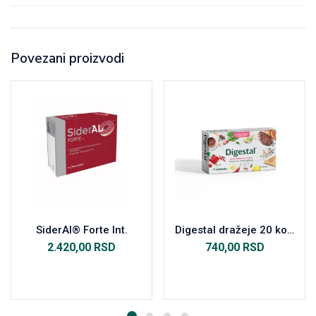
Povezani proizvodi
SiderAl® Forte Int.
Digestal dražeje 20 komada
2.420,00
RSD
740,00
RSD
Dodaj u korpu
Dodaj u korpu