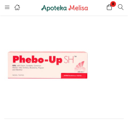
0
Login
Register
Enter your username and password to login.
Remember me
Lost password?