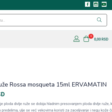
0
0,00
RSD
e ruže Rossa mosqueta 15ml ERVAMATIN
SD
e ploda divlje ruže se dobija hladnim presovanjem ploda divlje ruže, 
 predelima, ulje se već vekovima koristi za zaceljivanje i negu kože 