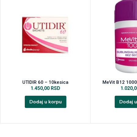
UTIDIR 60 – 10kesica
MeVit B12 1000
1.450,00
RSD
1.020,
Dodaj u korpu
Dodaj u