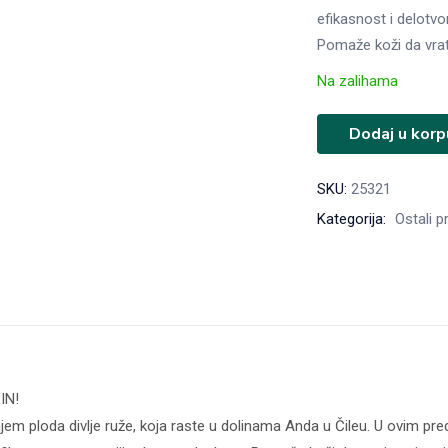
efikasnost i delotvo
Pomaže koži da vrati
Na zalihama
Dodaj u korp
SKU:
25321
Kategorija:
Ostali p
IN!
em ploda divlje ruže, koja raste u dolinama Anda u Čileu. U ovim pred