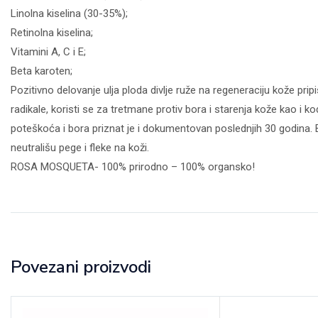
Linolna kiselina (30-35%);
Retinolna kiselina;
Vitamini A, C i E;
Beta karoten;
Pozitivno delovanje ulja ploda divlje ruže na regeneraciju kože pri
radikale, koristi se za tretmane protiv bora i starenja kože kao i 
poteškoća i bora priznat je i dokumentovan poslednjih 30 godina. 
neutrališu pege i fleke na koži.
ROSA MOSQUETA- 100% prirodno – 100% organsko!
Povezani proizvodi