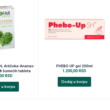
, Artičoka-Ananas-
PHEBO UP gel 200ml
1.200,00
RSD
 8 šumećih tableta
,00
RSD
Dodaj u korpu
 u korpu