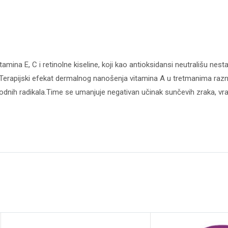
mina E, C i retinolne kiseline, koji kao antioksidansi neutrališu nest
a A). Terapijski efekat dermalnog nanošenja vitamina A u tretmanima ra
odnih radikala.Time se umanjuje negativan učinak sunčevih zraka, vra