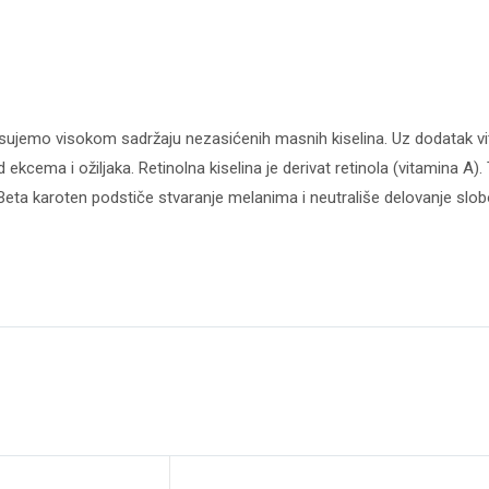
pisujemo visokom sadržaju nezasićenih masnih kiselina. Uz dodatak vita
kod ekcema i ožiljaka. Retinolna kiselina je derivat retinola (vitamin
Beta karoten podstiče stvaranje melanima i neutrališe delovanje slob