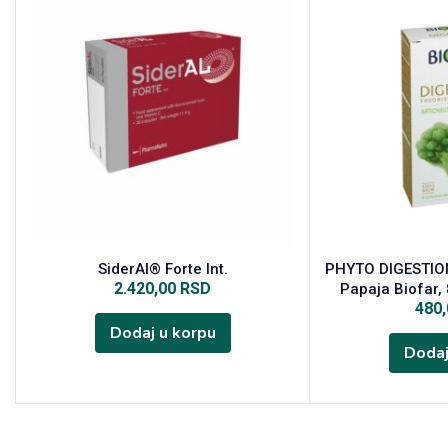
SiderAl® Forte Int.
PHYTO DIGESTION
2.420,00
RSD
Papaja Biofar,
480
Dodaj u korpu
Dodaj