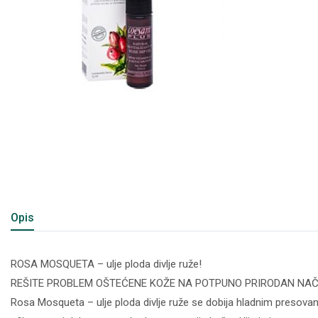
Opis
ROSA MOSQUETA – ulje ploda divlje ruže!
REŠITE PROBLEM OŠTEĆENE KOŽE NA POTPUNO PRIRODAN NAČ
Rosa Mosqueta – ulje ploda divlje ruže se dobija hladnim presovanj