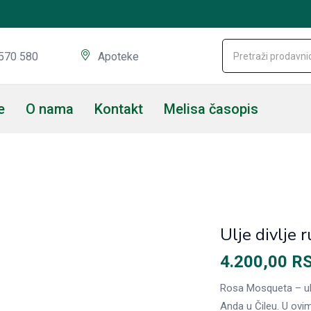
570 580
Apoteke
e
O nama
Kontakt
Melisa časopis
Ulje divlj
4.200,00
R
Rosa Mosqueta – ulj
Anda u Čileu. U ovim