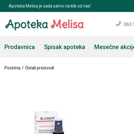
Apoteka Melisa je sada samo na klik od vas!
063 
Prodavnica
Spisak apoteka
Mesečne akcij
Početna
Ostali proizvodi