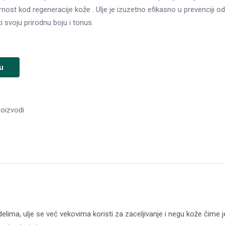
rnost kod regeneracije kože . Ulje je izuzetno efikasno u prevenciji o
 svoju prirodnu boju i tonus.
u
roizvodi
elima, ulje se već vekovima koristi za zaceljivanje i negu kože čime 