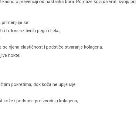
efikasno u prevenciji od nastanka bora. Pomaže koži da vrati svoju pri
 primenjuje se:
ih i fotosenzitivnih pega i fleka;
;
 se njena elastičnost i podstiče stvaranje kolagena.
jive nokte;
žnim pokretima, dok koža ne upije ulje;
st kože i podstiče proizvodnju kolagena;