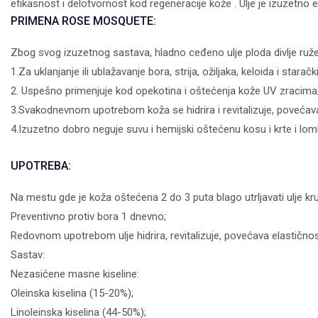
efikasnost i delotvornost kod regeneracije kože . Ulje je izuzetno 
PRIMENA ROSE MOSQUETE:
Zbog svog izuzetnog sastava, hladno ceđeno ulje ploda divlje ruže
1.Za uklanjanje ili ublažavanje bora, strija, ožiljaka, keloida i staračk
2. Uspešno primenjuje kod opekotina i oštećenja kože UV zracima
3.Svakodnevnom upotrebom koža se hidrira i revitalizuje, povećava
4.Izuzetno dobro neguje suvu i hemijski oštećenu kosu i krte i loml
UPOTREBA:
Na mestu gde je koža oštećena 2 do 3 puta blago utrljavati ulje kru
Preventivno protiv bora 1 dnevno;
Redovnom upotrebom ulje hidrira, revitalizuje, povećava elastično
Sastav:
Nezasićene masne kiseline:
Oleinska kiselina (15-20%);
Linoleinska kiselina (44-50%);