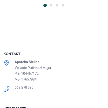
KONTAKT
Apoteka Melisa
Vojvode Putinka 4 Majur
PIB: 104467172
MB: 17657984
063 570 580