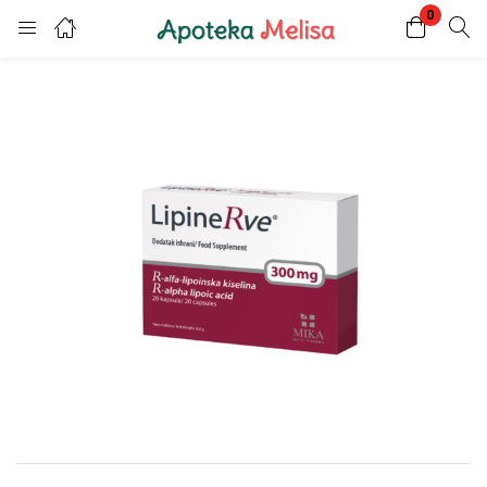
0
Login
Register
Enter your username and password to login.
Remember me
Lost password?