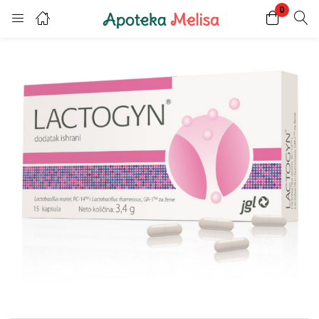
0
Login
Register
Enter your username and password to login.
Remember me
Lost password?