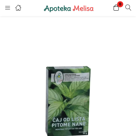
0
Login
Register
Enter your username and password to login.
Remember me
Lost password?