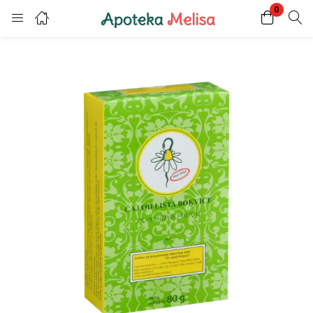
0
Login
Register
Enter your username and password to login.
Remember me
Lost password?