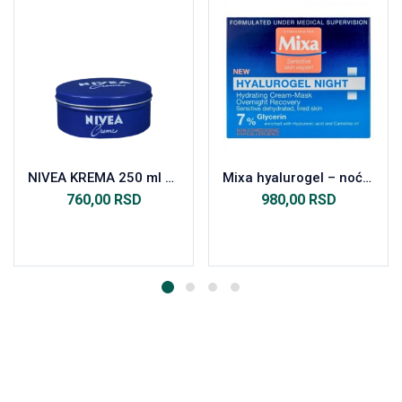
NIVEA KREMA 250 ml 80105
Mixa hyalurogel – noćna krema za lice, 50 ml
760,00
RSD
980,00
RSD
Dodaj u korpu
Dodaj u korpu