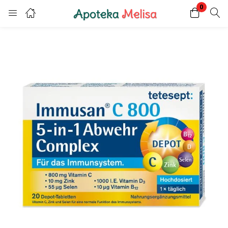
0
Login
Register
Enter your username and password to login.
Remember me
Lost password?