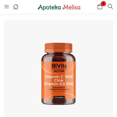
0
Login
Register
Enter your username and password to login.
Remember me
Lost password?