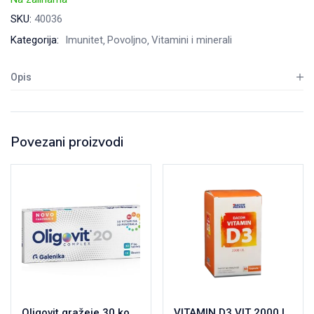
SKU:
40036
Kategorija:
Imunitet
Povoljno
Vitamini i minerali
Opis
Povezani proizvodi
Oligovit gražeje 30 komada
VITAMIN D3 VIT 2000 IU+IN ULIN CPS A30