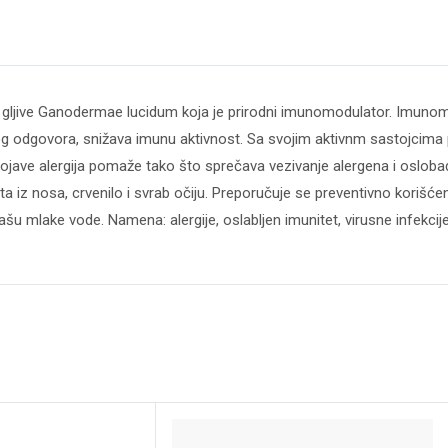
 gljive Ganodermae lucidum koja je prirodni imunomodulator. Imun
odgovora, snižava imunu aktivnost. Sa svojim aktivnm sastojcima po
pojave alergija pomaže tako što sprečava vezivanje alergena i osloba
eta iz nosa, crvenilo i svrab očiju. Preporučuje se preventivno korišć
šu mlake vode. Namena: alergije, oslabljen imunitet, virusne infekc