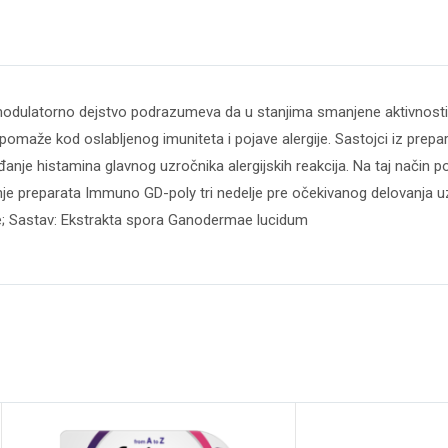
omodulatorno dejstvo podrazumeva da u stanjima smanjene aktivnost
maže kod oslabljenog imuniteta i pojave alergije. Sastojci iz pre
đanje histamina glavnog uzročnika alergijskih reakcija. Na taj način
enje preparata Immuno GD-poly tri nedelje pre očekivanog delovanja uz
ije; Sastav: Ekstrakta spora Ganodermae lucidum