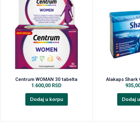
Centrum WOMAN 30 tabelta
Alakaps Shark 
1.600,00
RSD
935,0
Dodaj u korpu
Dodaj u