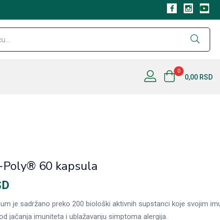
Nema na
0
0,00
RSD
Poly® 60 kapsula
SD
um je sadržano preko 200 biološki aktivnih supstanci koje svojim 
 jačanja imuniteta i ublažavanju simptoma alergija.