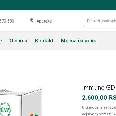
570 580
Apoteke
e
O nama
Kontakt
Melisa časopis
Immuno GD-
2.600,00
R
U Ganodermae lucid
dejstvom pomažu kod