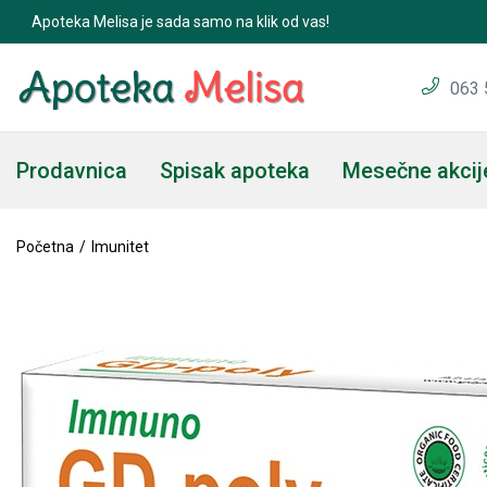
Apoteka Melisa je sada samo na klik od vas!
Immuno GD-Poly® 60 kapsula
063 
Prodavnica
Spisak apoteka
Mesečne akcij
Početna
Imunitet