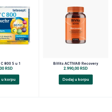
C 800 5 u 1
BiVits ACTIVA® Recovery
,00
RSD
2.990,00
RSD
 u korpu
Dodaj u korpu