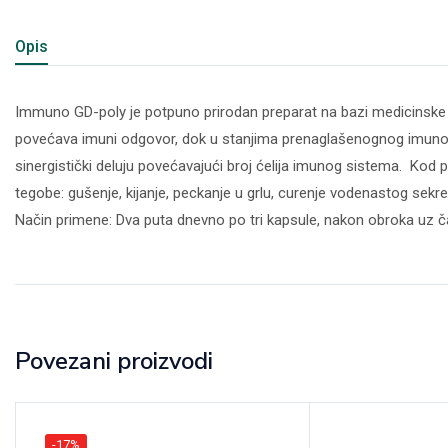
Opis
Immuno GD-poly je potpuno prirodan preparat na bazi medicinske
povećava imuni odgovor, dok u stanjima prenaglašenognog imunog 
sinergistički deluju povećavajući broj ćelija imunog sistema. Kod 
tegobe: gušenje, kijanje, peckanje u grlu, curenje vodenastog sekr
Način primene: Dva puta dnevno po tri kapsule, nakon obroka uz ča
Povezani proizvodi
-17%