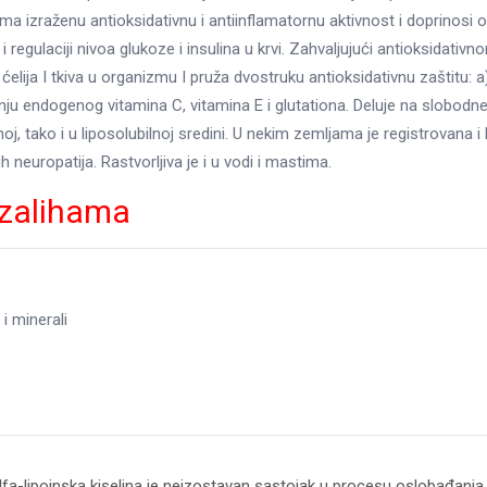
ima izraženu antioksidativnu i antiinflamatornu aktivnost i doprinosi
i regulaciji nivoa glukoze i insulina u krvi. Zahvaljujući antioksidativno
elija I tkiva u organizmu I pruža dvostruku antioksidativnu zaštitu: a)
anju endogenog vitamina C, vitamina E i glutationa. Deluje na slobodne
noj, tako i u liposolubilnoj sredini. U nekim zemljama je registrovana i
ih neuropatija. Rastvorljiva je i u vodi i mastima.
zalihama
 i minerali
lfa-lipoinska kiselina je neizostavan sastojak u procesu oslobađanja