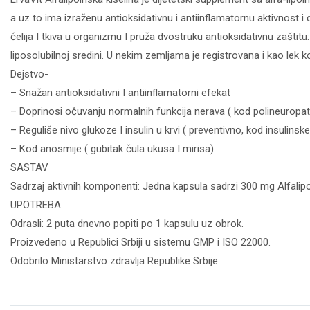
a uz to ima izraženu antioksidativnu i antiinflamatornu aktivnost i 
ćelija I tkiva u organizmu I pruža dvostruku antioksidativnu zaštitu:
liposolubilnoj sredini. U nekim zemljama je registrovana i kao lek ko
Dejstvo-
– Snažan antioksidativni I antiinflamatorni efekat
– Doprinosi očuvanju normalnih funkcija nerava ( kod polineuropati
– Reguliše nivo glukoze I insulin u krvi ( preventivno, kod insulinske
– Kod anosmije ( gubitak čula ukusa I mirisa)
SASTAV
Sadrzaj aktivnih komponenti: Jedna kapsula sadrzi 300 mg Alfalipo
UPOTREBA
Odrasli: 2 puta dnevno popiti po 1 kapsulu uz obrok.
Proizvedeno u Republici Srbiji u sistemu GMP i ISO 22000.
Odobrilo Ministarstvo zdravlja Republike Srbije.