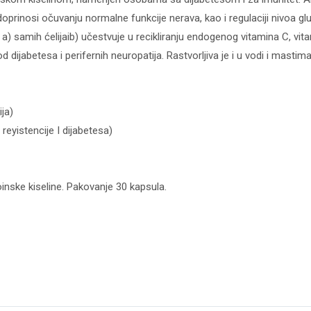
doprinosi očuvanju normalne funkcije nerava, kao i regulaciji nivoa glu
 a) samih ćelijaib) učestvuje u recikliranju endogenog vitamina C, vita
d dijabetesa i perifernih neuropatija. Rastvorljiva je i u vodi i mastima
ja)
 reyistencije I dijabetesa)
inske kiseline. Pakovanje 30 kapsula.