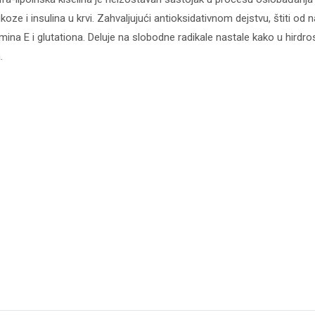
koze i insulina u krvi. Zahvaljujući antioksidativnom dejstvu, štiti od
mina E i glutationa. Deluje na slobodne radikale nastale kako u hirdros
.