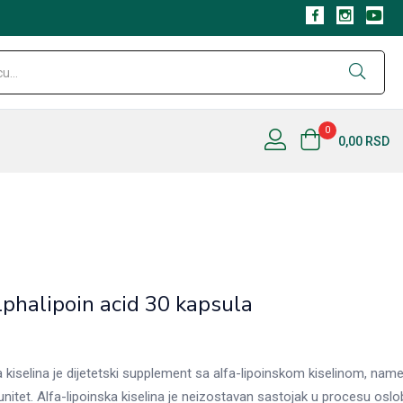
Nema na
0
0,00
RSD
halipoin acid 30 kapsula
ka kiselina je dijetetski supplement sa alfa-lipoinskom kiselinom, n
nitet. Alfa-lipoinska kiselina je neizostavan sastojak u procesu oslo