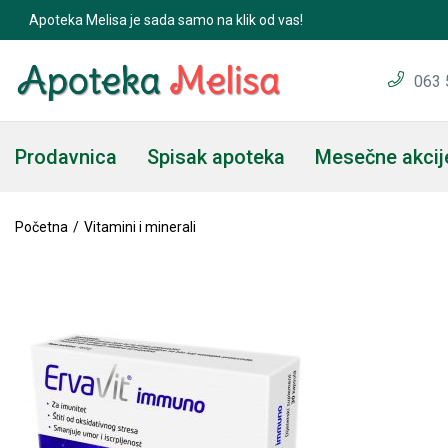
Apoteka Melisa je sada samo na klik od vas!
ERVAVIT Alphalipoin acid 30 kapsula
063 
Prodavnica
Spisak apoteka
Mesečne akcij
Početna
Vitamini i minerali