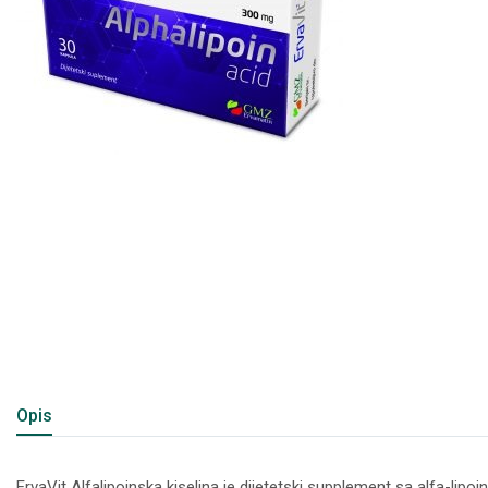
Opis
ErvaVit Alfalipoinska kiselina je dijetetski supplement sa alfa-l