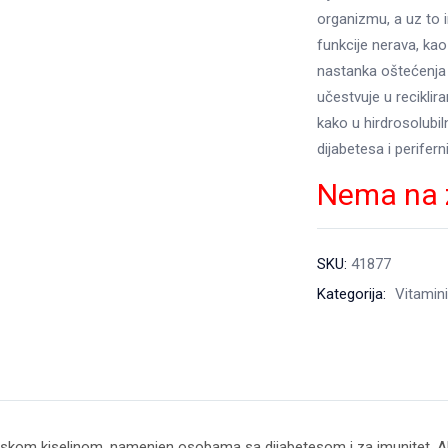
organizmu, a uz to 
funkcije nerava, kao 
nastanka oštećenja ć
učestvuje u reciklir
kako u hirdrosolubil
dijabetesa i perifern
Nema na 
SKU:
41877
Kategorija:
Vitamini
ipoinskom kiselinom, namenjen osobama sa dijabetesom i za imunitet. A