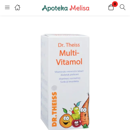
0
Login
Register
Enter your username and password to login.
Remember me
Lost password?