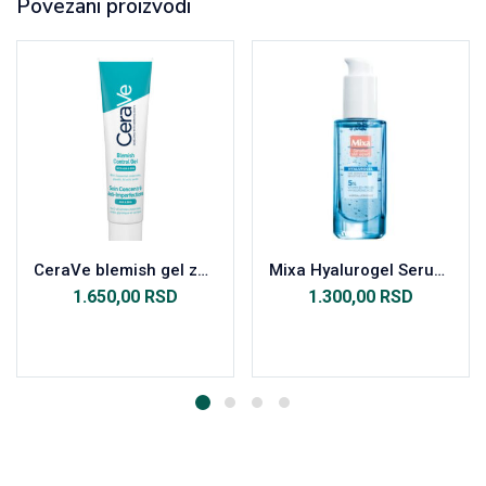
Povezani proizvodi
CeraVe blemish gel za kožu sklonu nepravilnostima 40ml
Mixa Hyalurogel Serum za osetljivu kožu 30ml
1.650,00
RSD
1.300,00
RSD
Dodaj u korpu
Dodaj u korpu