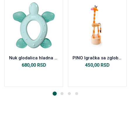
Nuk glodalica hladna kornjača
PINO Igračka sa zglobom Žirafa
680,00
RSD
450,00
RSD
Dodaj u korpu
Dodaj u korpu