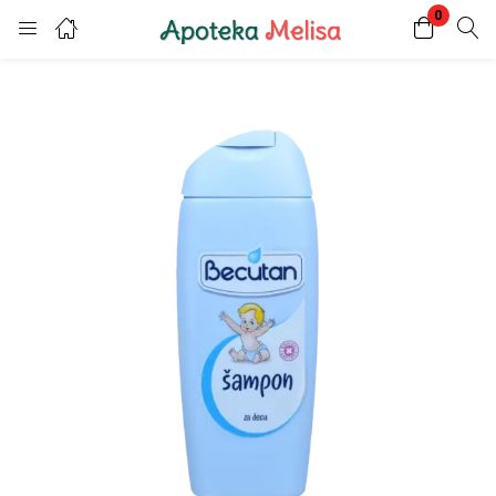
0
Login
Register
Enter your username and password to login.
Remember me
Lost password?