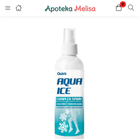
0
Login
Register
Enter your username and password to login.
Remember me
Lost password?