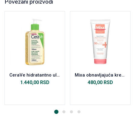
Povezani proizvodi
CeraVe hidratantno ulje za čišćenje 236 ml
Mixa obnavljajuća krema za ruke 100ml
1.440,00
RSD
480,00
RSD
Dodaj u korpu
Dodaj u korpu