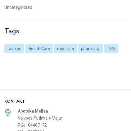
Uncategorized
Tags
fashion
Health Care
medicine
pharmacy
TIPS
KONTAKT
Apoteka Melisa
Vojvode Putinka 4 Majur
PIB: 104467172