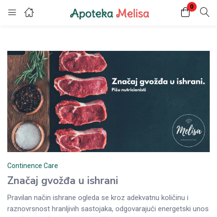
0
Login
Register
Enter your username and password to login.
Remember me
Lost password?
Continence Care
Značaj gvožđa u ishrani
Pravilan način ishrane ogleda se kroz adekvatnu količinu i
raznovrsnost hranljivih sastojaka, odgovarajući energetski unos