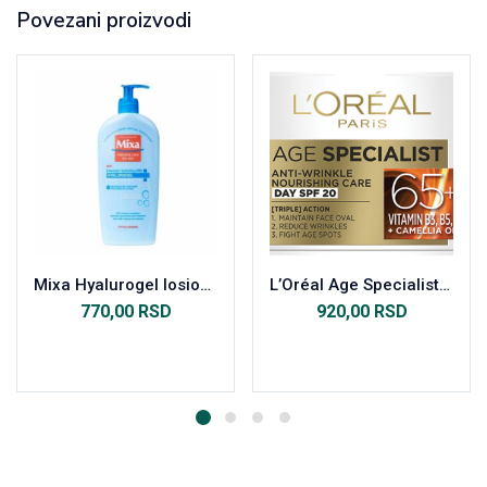
Povezani proizvodi
Mixa Hyalurogel losion za telo 400ml
L’Oréal Age Specialist 65+ dnevna krema 50ml
770,00
RSD
920,00
RSD
Dodaj u korpu
Dodaj u korpu