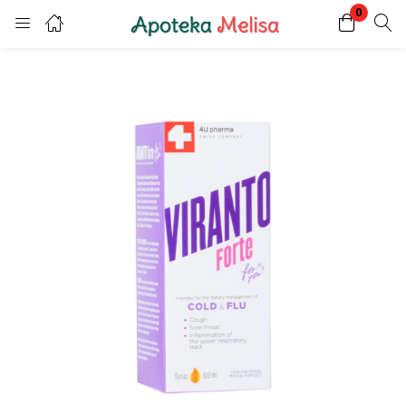
0
Login
Register
Enter your username and password to login.
Remember me
Lost password?