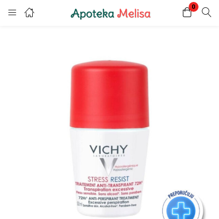
0
Login
Register
Enter your username and password to login.
Remember me
Lost password?