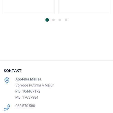
Dodaj u korpu
Dodaj u korpu
KONTAKT
Apoteka Melisa
Vojvode Putinka 4 Majur
PIB: 104467172
MB: 17657984
063 570 580