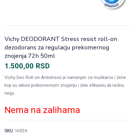
Vichy DEODORANT Stress resist roll-on
dezodorans za regulacju prekomernog
znojenja 72h 50ml
1.500,00
RSD
Vichy Deo Roll-on Antistress je namenjen za muškarce i žene
koji su skloni prekomernom znojenju i žele efikasnu ali nežnu
negu.
Nema na zalihama
SKU:
16924