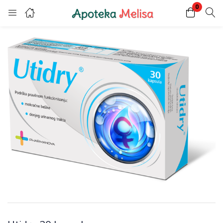
0
Login
Register
Enter your username and password to login.
Remember me
Lost password?