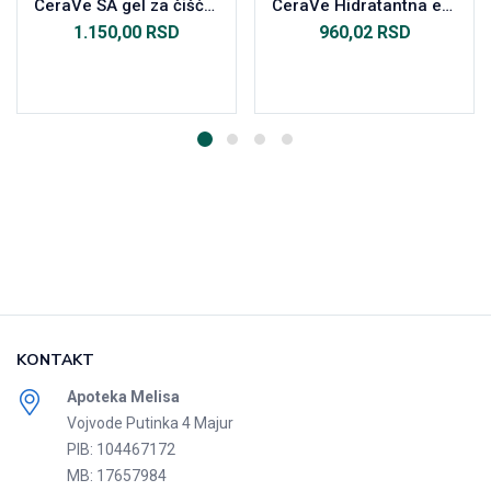
CeraVe SA gel za čišćenje suve i grube kože, 236 ml
CeraVe Hidratantna emulzija za čišćenje za normalnu do suvu kožu, 236 ml
1.150,00
RSD
960,02
RSD
Dodaj u korpu
Dodaj u korpu
KONTAKT
Apoteka Melisa
Vojvode Putinka 4 Majur
PIB: 104467172
MB: 17657984