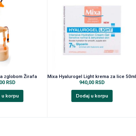
sa zglobom Žirafa
Mixa Hyalurogel Light krema za lice 50m
,00
RSD
940,00
RSD
 u korpu
Dodaj u korpu