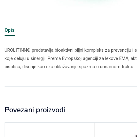
Opis
UROLITINN® predstavlja bioaktivni biljni kompleks za prevenciju i 
koje deluju u sinergiji. Prema Evropskoj agenciji za lekove EMA, ak
cistitisa, disurije kao i za ublažavanje spazma u urinarnom traktu
Povezani proizvodi