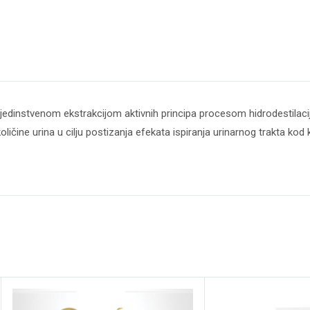
jedinstvenom ekstrakcijom aktivnih principa procesom hidrodestilacije 
oličine urina u cilju postizanja efekata ispiranja urinarnog trakta ko