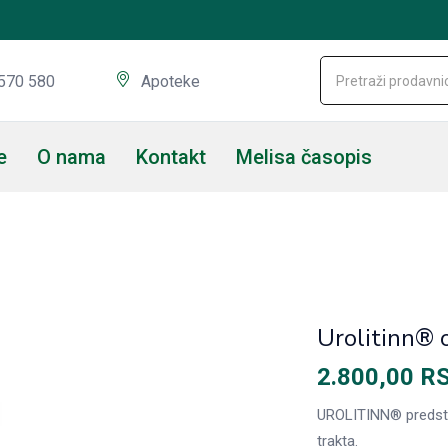
570 580
Apoteke
e
O nama
Kontakt
Melisa časopis
Urolitinn® 
2.800,00
R
UROLITINN® predstavl
trakta.