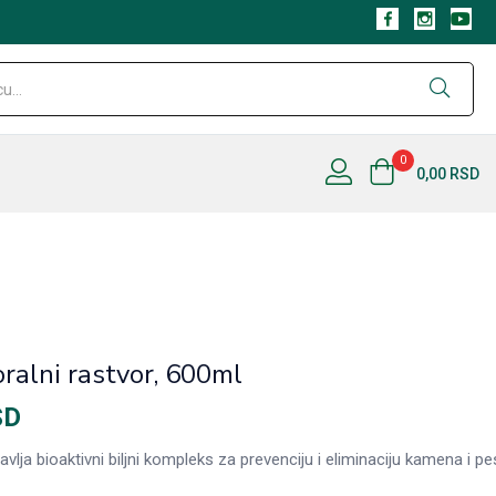
0
0,00
RSD
oralni rastvor, 600ml
SD
ja bioaktivni biljni kompleks za prevenciju i eliminaciju kamena i pe