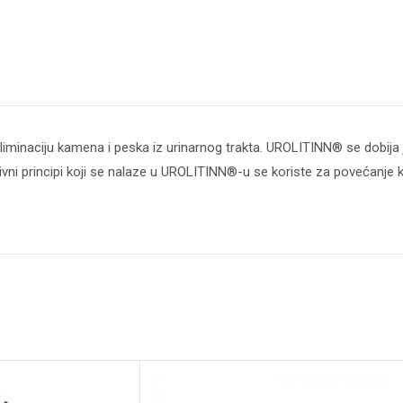
eliminaciju kamena i peska iz urinarnog trakta. UROLITINN® se dobija 
tivni principi koji se nalaze u UROLITINN®-u se koriste za povećanje k