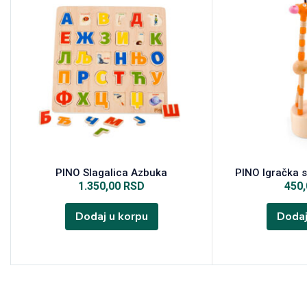
PINO Slagalica Azbuka
PINO Igračka 
1.350,00
RSD
450
Dodaj u korpu
Dodaj