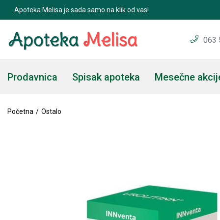
Apoteka Melisa je sada samo na klik od vas!
063 
Prodavnica
Spisak apoteka
Mesečne akcij
Početna
Ostalo