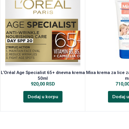
l
L’Oréal Age Specialist 65+ dnevna krema
Mixa krema za lice z
50ml
m
920,00
RSD
710,0
Dodaj u korpu
Dodaj u