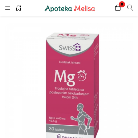
0
Login
Register
Enter your username and password to login.
Remember me
Lost password?