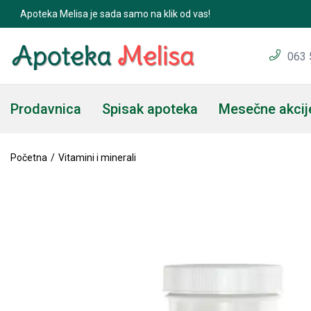
Apoteka Melisa je sada samo na klik od vas!
SODIUM BUTYRATE-100 vege kapsula
063 
Prodavnica
Spisak apoteka
Mesečne akcij
Početna
Vitamini i minerali