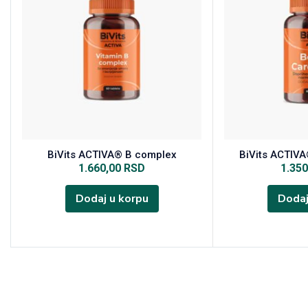
BiVits ACTIVA® B complex
BiVits ACTIV
1.660,00
RSD
1.35
Dodaj u korpu
Dodaj