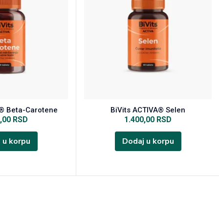
A® Beta-Carotene
BiVits ACTIVA® Selen
0,00
RSD
1.400,00
RSD
 u korpu
Dodaj u korpu