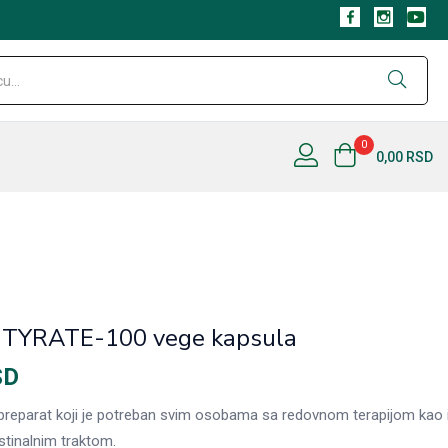
Nema na
0
0,00
RSD
TYRATE-100 vege kapsula
SD
 preparat koji je potreban svim osobama sa redovnom terapijom kao
stinalnim traktom.