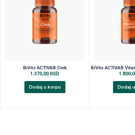
BiVits ACTIVA® Cink
BiVits ACTIVA® Vita
1.370,00
RSD
1.800,
Dodaj u korpu
Dodaj u