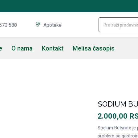
570 580
Apoteke
e
O nama
Kontakt
Melisa časopis
SODIUM BU
2.000,00
R
Sodium Butyrate je
problem sa gastroir