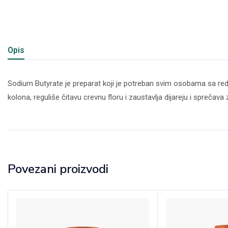
Opis
Sodium Butyrate je preparat koji je potreban svim osobama sa red
kolona, reguliše čitavu crevnu floru i zaustavlja dijareju i sprečava 
Povezani proizvodi