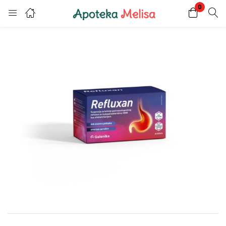
0
Login
Register
Enter your username and password to login.
Remember me
Lost password?