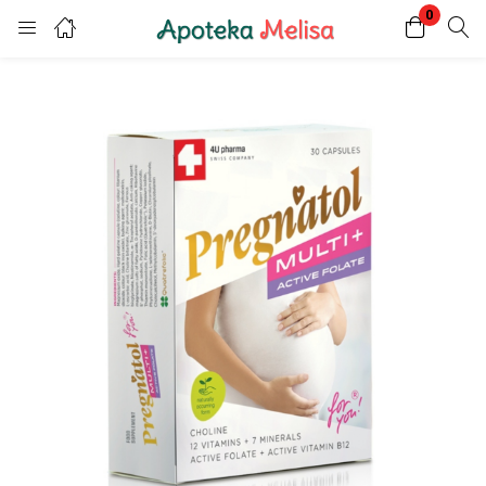
0
Login
Register
Enter your username and password to login.
Remember me
Lost password?