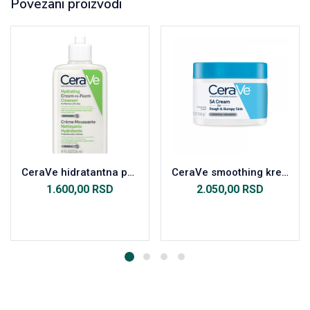
Povezani proizvodi
CeraVe hidratantna pena za čišćenje lica 236 ml
CeraVe smoothing krema 340 ml
1.600,00
RSD
2.050,00
RSD
Dodaj u korpu
Dodaj u korpu