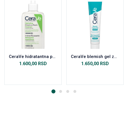
CeraVe hidratantna pena za čišćenje lica 236 ml
CeraVe blemish gel za kožu sklonu nepravilnostima 40ml
1.600,00
RSD
1.650,00
RSD
Dodaj u korpu
Dodaj u korpu