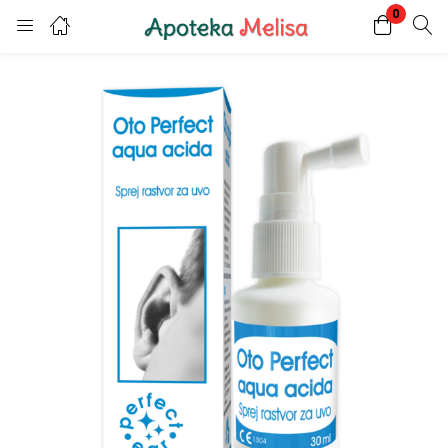
0
Login
Register
Enter your username and password to login.
Remember me
Lost password?