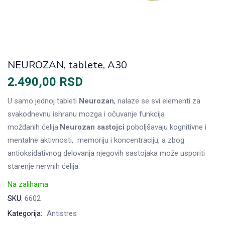
NEUROZAN, tablete, A30
2.490,00
RSD
U samo jednoj tableti
Neurozan
, nalaze se svi elementi za
svakodnevnu ishranu mozga i očuvanje funkcija
moždanih
ć
elija.
Neurozan sastojci
poboljšavaju kognitivne i
mentalne aktivnosti, memoriju i koncentraciju, a zbog
antioksidativnog delovanja njegovih sastojaka može usporiti
starenje nervnih ćelija.
Na zalihama
SKU:
6602
Kategorija:
Antistres