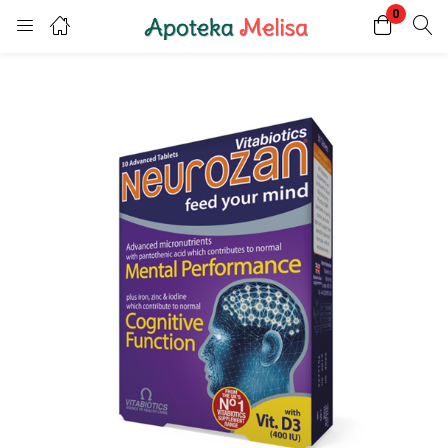
0
Login
Register
Enter your username and password to login.
Remember me
Lost password?