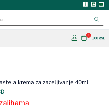
Nema na
0
0,00
RSD
astela krema za zaceljivanje 40ml
SD
zalihama