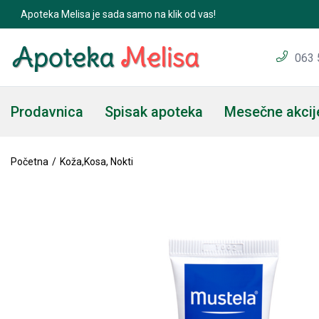
Apoteka Melisa je sada samo na klik od vas!
Mustela Cicastela krema za zaceljivanje 40ml
063 
Prodavnica
Spisak apoteka
Mesečne akcij
Početna
Koža,Kosa, Nokti