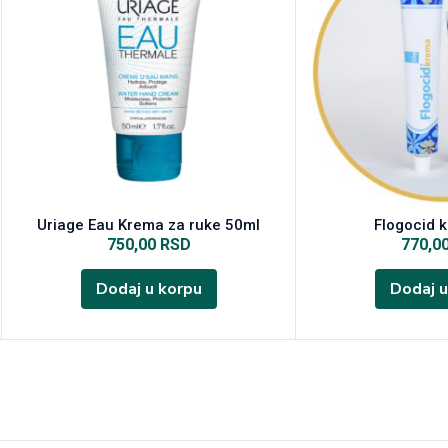
Uriage Eau Krema za ruke 50ml
Flogocid 
750,00
RSD
770,0
Dodaj u korpu
Dodaj u