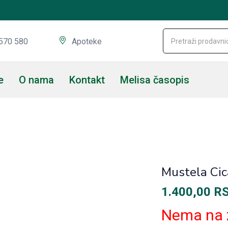
570 580
Apoteke
e
O nama
Kontakt
Melisa časopis
Mustela Cic
1.400,00
R
Nema na 