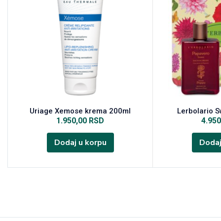
Uriage Xemose krema 200ml
Lerbolario 
1.950,00
RSD
4.95
Dodaj u korpu
Dodaj