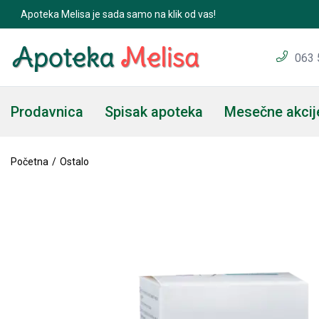
Apoteka Melisa je sada samo na klik od vas!
063 
Prodavnica
Spisak apoteka
Mesečne akcij
Početna
Ostalo