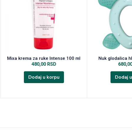
Mixa krema za ruke Intense 100 ml
Nuk glodalica h
480,00
RSD
680,0
Dodaj u korpu
Dodaj u