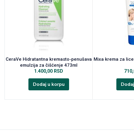
CeraVe Hidratantna kremasto-penušava
Mixa krema za lice
emulzija za čišćenje 473ml
1.400,00
RSD
710
Dodaj u korpu
Dodaj