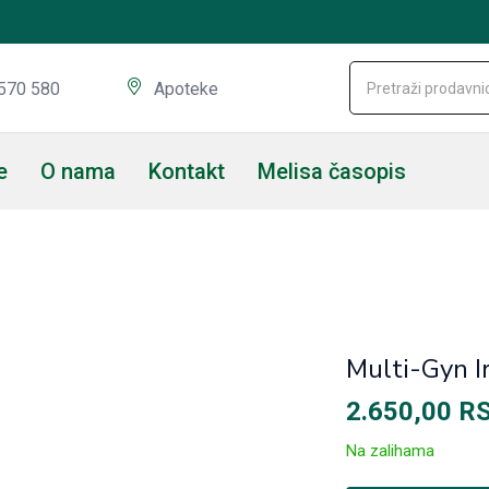
570 580
Apoteke
e
O nama
Kontakt
Melisa časopis
Multi-Gyn I
2.650,00
R
Na zalihama