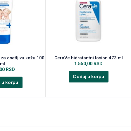
 za osetljivu kožu 100
CeraVe hidratantni losion 473 ml
1.550,00
RSD
ml
,00
RSD
Dodaj u korpu
 u korpu