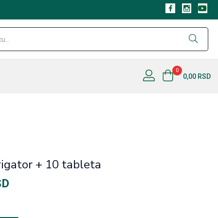
0
0,00
RSD
rigator + 10 tableta
SD