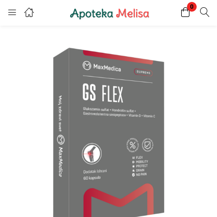
0
Login
Register
Enter your username and password to login.
Remember me
Lost password?