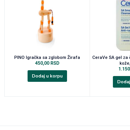
PINO Igračka sa zglobom Žirafa
CeraVe SA gel za 
450,00
RSD
kože
1.15
Dodaj u korpu
Dodaj