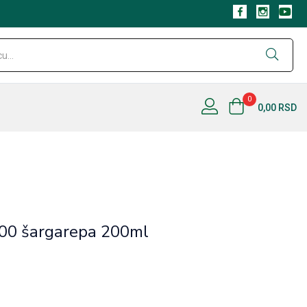
0
0,00
RSD
00 šargarepa 200ml