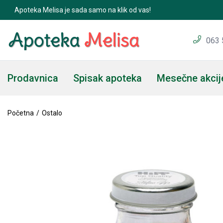
Apoteka Melisa je sada samo na klik od vas!
063 
Prodavnica
Spisak apoteka
Mesečne akcij
Početna
Ostalo