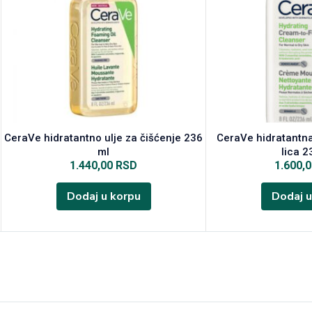
CeraVe hidratantno ulje za čišćenje 236
CeraVe hidratantna
ml
lica 2
1.440,00
RSD
1.600,
Dodaj u korpu
Dodaj u