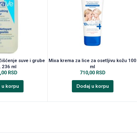
čišćenje suve i grube
Mixa krema za lice za osetljivu kožu 100
, 236 ml
ml
0,00
RSD
710,00
RSD
 u korpu
Dodaj u korpu