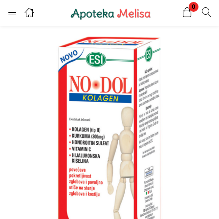
0
Login
Register
Enter your username and password to login.
Remember me
Lost password?