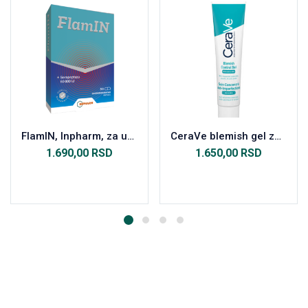
FlamIN, Inpharm, za upalu-otok-bol , 30 kapsula
CeraVe blemish gel za kožu sklonu nepravilnostima 40ml
1.690,00
RSD
1.650,00
RSD
Dodaj u korpu
Dodaj u korpu