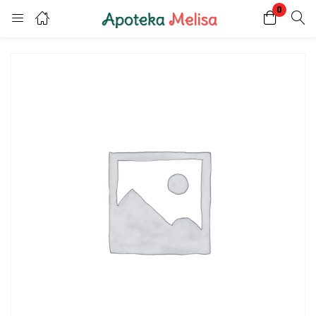
0
Login
Register
Enter your username and password to login.
Remember me
Lost password?