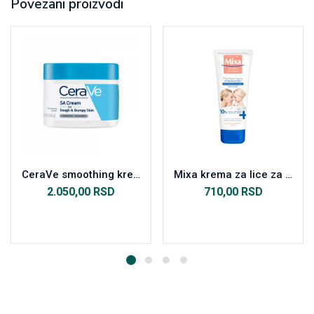
Povezani proizvodi
CeraVe smoothing krema 340 ml
Mixa krema za lice za osetljivu kožu 100 ml
2.050,00
RSD
710,00
RSD
Dodaj u korpu
Dodaj u korpu